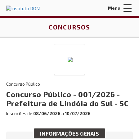
Menu
Acessar Área do Candidato:
CONCURSOS
ENTRAR
Concurso Público
Esqueci a minha senha
Concurso Público - 001/2026 -
Prefeitura de Lindóia do Sul - SC
INÍCIO
Inscrições de
08/06/2026
a
10/07/2026
QUEM SOMOS
CONTRATOS E LICITAÇÕES
INFORMAÇÕES GERAIS