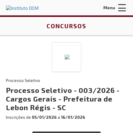
Menu
Acessar Área do Candidato:
CONCURSOS
ENTRAR
Processo Seletivo
Esqueci a minha senha
Processo Seletivo - 003/2026 -
Cargos Gerais - Prefeitura de
INÍCIO
Lebon Régis - SC
QUEM SOMOS
Inscrições de
05/01/2026
a
16/01/2026
CONTRATOS E LICITAÇÕES