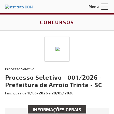
Menu
Acessar Área do Candidato:
CONCURSOS
ENTRAR
Processo Seletivo
Esqueci a minha senha
Processo Seletivo - 001/2026 -
Prefeitura de Arroio Trinta - SC
INÍCIO
Inscrições de
11/05/2026
a
29/05/2026
QUEM SOMOS
CONTRATOS E LICITAÇÕES
INFORMAÇÕES GERAIS