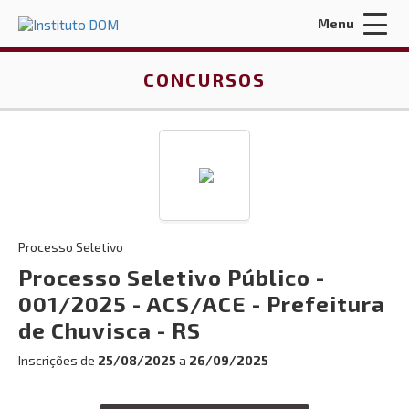
Menu
Acessar Área do Candidato:
CONCURSOS
ENTRAR
Processo Seletivo
Esqueci a minha senha
Processo Seletivo Público -
001/2025 - ACS/ACE - Prefeitura
INÍCIO
de Chuvisca - RS
QUEM SOMOS
Inscrições de
25/08/2025
a
26/09/2025
CONTRATOS E LICITAÇÕES