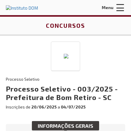
Menu
Acessar Área do Candidato:
CONCURSOS
ENTRAR
Processo Seletivo
Esqueci a minha senha
Processo Seletivo - 003/2025 -
Prefeitura de Bom Retiro - SC
INÍCIO
Inscrições de
20/06/2025
a
04/07/2025
QUEM SOMOS
CONTRATOS E LICITAÇÕES
INFORMAÇÕES GERAIS